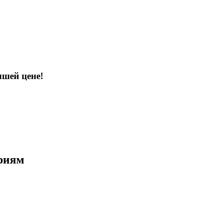
шей цене!
риям