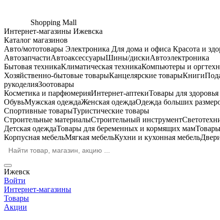
Shopping
Mall
Интернет-магазины Ижевска
Каталог магазинов
Авто/мототовары
Электроника
Для дома и офиса
Красота и здо
Автозапчасти
Автоаксессуары
Шины/диски
Автоэлектроника
Бытовая техника
Климатическая техника
Компьютеры и оргтехн
Хозяйственно-бытовые товары
Канцелярские товары
Книги
Под
рукоделия
Зоотовары
Косметика и парфюмерия
Интернет-аптеки
Товары для здоровь
Обувь
Мужская одежда
Женская одежда
Одежда больших размер
Спортивные товары
Туристические товары
Строительные материалы
Строительный инструмент
Светотехн
Детская одежда
Товары для беременных и кормящих мам
Товары
Корпусная мебель
Мягкая мебель
Кухни и кухонная мебель
Двер
Ижевск
Войти
Интернет-магазины
Товары
Акции