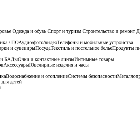
ровье
Одежда и обувь
Спорт и туризм
Строительство и ремонт
Д
ика / ПО
Аудио/фото/видео
Телефоны и мобильные устройства
арки и сувениры
Посуда
Текстиль и постельное белье
Продукты пи
я и БАДы
Очки и контактные линзы
Интимные товары
ов
Аксессуары
Ювелирные изделия и часы
ика
Водоснабжение и отопление
Системы безопасности
Металлоп
 для детей
и