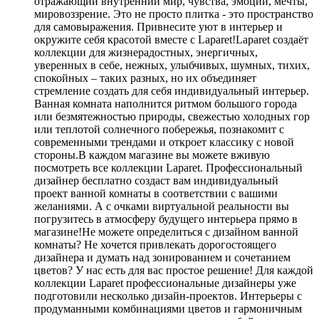
отражающий внутренний мир, чувства, эмоции, мечты,
мировоззрение. Это не просто плитка - это пространство
для самовыражения. Привнесите уют в интерьер и
окружите себя красотой вместе с Laparet!Laparet создаёт
коллекции для жизнерадостных, энергичных,
уверенных в себе, нежных, улыбчивых, шумных, тихих,
спокойных – таких разных, но их объединяет
стремление создать для себя индивидуальный интерьер.
Ванная комната наполнится ритмом большого города
или безмятежностью природы, свежестью холодных гор
или теплотой солнечного побережья, познакомит с
современными трендами и откроет классику с новой
стороны.В каждом магазине вы можете вживую
посмотреть все коллекции Laparet. Профессиональный
дизайнер бесплатно создаст вам индивидуальный
проект ванной комнаты в соответствии с вашими
желаниями. А с очками виртуальной реальности вы
погрузитесь в атмосферу будущего интерьера прямо в
магазине!Не можете определиться с дизайном ванной
комнаты? Не хочется привлекать дорогостоящего
дизайнера и думать над зонированием и сочетанием
цветов? У нас есть для вас простое решение! Для каждой
коллекции Laparet профессиональные дизайнеры уже
подготовили несколько дизайн-проектов. Интерьеры с
продуманными комбинациями цветов и гармоничным