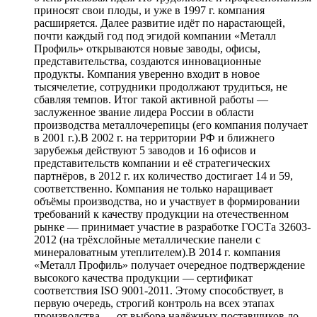
приносят свои плоды, и уже в 1997 г. компания
расширяется. Далее развитие идёт по нарастающей,
почти каждый год под эгидой компании «Металл
Профиль» открываются новые заводы, офисы,
представительства, создаются инновационные
продукты. Компания уверенно входит в новое
тысячелетие, сотрудники продолжают трудиться, не
сбавляя темпов. Итог такой активной работы —
заслуженное звание лидера России в области
производства металлочерепицы (его компания получает
в 2001 г.).В 2002 г. на территории РФ и ближнего
зарубежья действуют 5 заводов и 16 офисов и
представительств компании и её стратегических
партнёров, в 2012 г. их количество достигает 14 и 59,
соответственно. Компания не только наращивает
объёмы производства, но и участвует в формировании
требований к качеству продукции на отечественном
рынке — принимает участие в разработке ГОСТа 32603-
2012 (на трёхслойные металлические панели с
минераловатным утеплителем).В 2014 г. компания
«Металл Профиль» получает очередное подтверждение
высокого качества продукции — сертификат
соответствия ISO 9001-2011. Этому способствует, в
первую очередь, строгий контроль на всех этапах
производства — от выбора надёжных поставщиков до