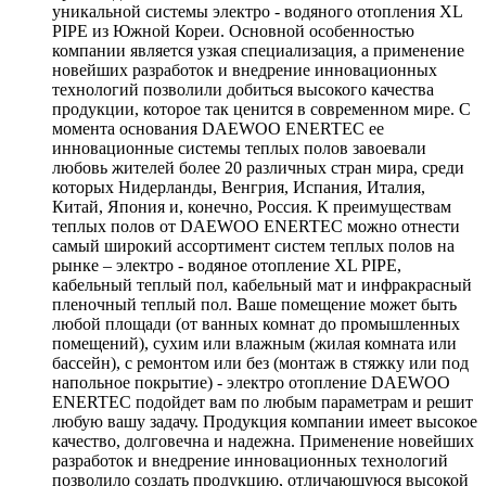
уникальной системы электро - водяного отопления XL
PIPE из Южной Кореи. Основной особенностью
компании является узкая специализация, а применение
новейших разработок и внедрение инновационных
технологий позволили добиться высокого качества
продукции, которое так ценится в современном мире. С
момента основания DAEWOO ENERTEC ее
инновационные системы теплых полов завоевали
любовь жителей более 20 различных стран мира, среди
которых Нидерланды, Венгрия, Испания, Италия,
Китай, Япония и, конечно, Россия. К преимуществам
теплых полов от DAEWOO ENERTEC можно отнести
самый широкий ассортимент систем теплых полов на
рынке – электро - водяное отопление XL PIPE,
кабельный теплый пол, кабельный мат и инфракрасный
пленочный теплый пол. Ваше помещение может быть
любой площади (от ванных комнат до промышленных
помещений), сухим или влажным (жилая комната или
бассейн), с ремонтом или без (монтаж в стяжку или под
напольное покрытие) - электро отопление DAEWOO
ENERTEC подойдет вам по любым параметрам и решит
любую вашу задачу. Продукция компании имеет высокое
качество, долговечна и надежна. Применение новейших
разработок и внедрение инновационных технологий
позволило создать продукцию, отличающуюся высокой