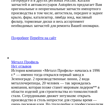
Петербурге и в других регионах России. Каталог
запчастей и автоаксессуаров Autopiter.ru предлагает Вам
оригинальные и неоригинальные запчасти импортного
производства в том числе, автостекла, переднее и заднее
крыло, фары, катализатор, лямбда зонд, масляный
фильтр, тормозные диски и весь ассортимент
необходимых запчастей для ремонта Вашей иномарки.
Подробнее
Перейти
на сайт
Металл Профиль
Нет отзывов
История компании «Металл Профиль» началась в 1996
г.* — именно тогда открылся первый завод в
Зеленограде. 2 производственные линии, 2 вида
металлочерепицы, 20 человек — так зарождалась
компания, которая позже станет мировым лидером** в
области изделий для строительства из тонколистовой
стали. Сотрудниками движет энтузиазм: открыть
производство в столь непростое для страны время —
очень рисковая идея. Но трудолюбие и профессионализм