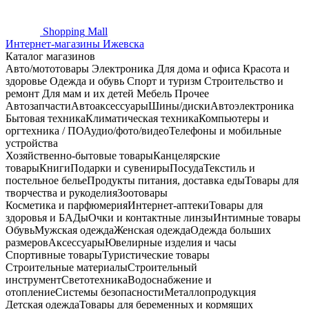
Shopping
Mall
Интернет-магазины Ижевска
Каталог магазинов
Авто/мототовары
Электроника
Для дома и офиса
Красота и
здоровье
Одежда и обувь
Спорт и туризм
Строительство и
ремонт
Для мам и их детей
Мебель
Прочее
Автозапчасти
Автоаксессуары
Шины/диски
Автоэлектроника
Бытовая техника
Климатическая техника
Компьютеры и
оргтехника / ПО
Аудио/фото/видео
Телефоны и мобильные
устройства
Хозяйственно-бытовые товары
Канцелярские
товары
Книги
Подарки и сувениры
Посуда
Текстиль и
постельное белье
Продукты питания, доставка еды
Товары для
творчества и рукоделия
Зоотовары
Косметика и парфюмерия
Интернет-аптеки
Товары для
здоровья и БАДы
Очки и контактные линзы
Интимные товары
Обувь
Мужская одежда
Женская одежда
Одежда больших
размеров
Аксессуары
Ювелирные изделия и часы
Спортивные товары
Туристические товары
Строительные материалы
Строительный
инструмент
Светотехника
Водоснабжение и
отопление
Системы безопасности
Металлопродукция
Детская одежда
Товары для беременных и кормящих