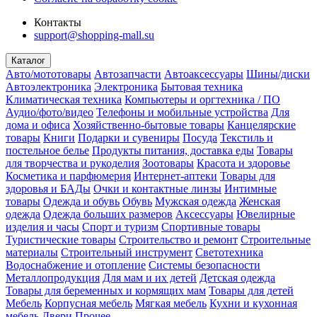
Контакты
support@shopping-mall.su
Каталог
Авто/мототовары
Автозапчасти
Автоаксессуары
Шины/диски
Автоэлектроника
Электроника
Бытовая техника
Климатическая техника
Компьютеры и оргтехника / ПО
Аудио/фото/видео
Телефоны и мобильные устройства
Для
дома и офиса
Хозяйственно-бытовые товары
Канцелярские
товары
Книги
Подарки и сувениры
Посуда
Текстиль и
постельное белье
Продукты питания, доставка еды
Товары
для творчества и рукоделия
Зоотовары
Красота и здоровье
Косметика и парфюмерия
Интернет-аптеки
Товары для
здоровья и БАДы
Очки и контактные линзы
Интимные
товары
Одежда и обувь
Обувь
Мужская одежда
Женская
одежда
Одежда больших размеров
Аксессуары
Ювелирные
изделия и часы
Спорт и туризм
Спортивные товары
Туристические товары
Строительство и ремонт
Строительные
материалы
Строительный инструмент
Светотехника
Водоснабжение и отопление
Системы безопасности
Металлопродукция
Для мам и их детей
Детская одежда
Товары для беременных и кормящих мам
Товары для детей
Мебель
Корпусная мебель
Мягкая мебель
Кухни и кухонная
мебель
Двери
Прочее