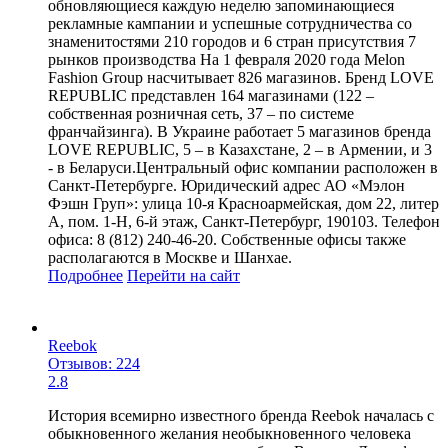
обновляющиеся каждую неделю запоминающиеся
рекламные кампании и успешные сотрудничества со
знаменитостями 210 городов и 6 стран присутствия 7
рынков производства На 1 февраля 2020 года Melon
Fashion Group насчитывает 826 магазинов. Бренд LOVE
REPUBLIC представлен 164 магазинами (122 –
собственная розничная сеть, 37 – по системе
франчайзинга). В Украине работает 5 магазинов бренда
LOVE REPUBLIC, 5 – в Казахстане, 2 – в Армении, и 3
- в Беларуси.Центральный офис компании расположен в
Санкт-Петербурге. Юридический адрес АО «Мэлон
Фэшн Груп»: улица 10-я Красноармейская, дом 22, литер
А, пом. 1-Н, 6-й этаж, Санкт-Петербург, 190103. Телефон
офиса: 8 (812) 240-46-20. Собственные офисы также
располагаются в Москве и Шанхае.
Подробнее
Перейти
на сайт
Reebok
Отзывов: 224
2.8
История всемирно известного бренда Reebok началась с
обыкновенного желания необыкновенного человека