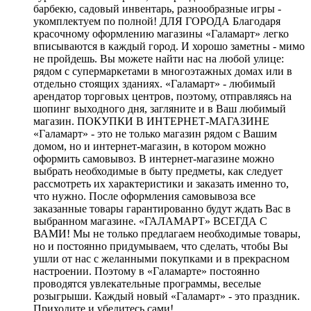
барбекю, садовый инвентарь, разнообразные игры -
укомплектуем по полной! ДЛЯ ГОРОДА Благодаря
красочному оформлению магазины «Галамарт» легко
вписываются в каждый город. И хорошо заметны - мимо
не пройдешь. Вы можете найти нас на любой улице:
рядом с супермаркетами в многоэтажных домах или в
отдельно стоящих зданиях. «Галамарт» - любимый
арендатор торговых центров, поэтому, отправляясь на
шопинг выходного дня, загляните и в Ваш любимый
магазин. ПОКУПКИ В ИНТЕРНЕТ-МАГАЗИНЕ
«Галамарт» - это не только магазин рядом с Вашим
домом, но и интернет-магазин, в котором можно
оформить самовывоз. В интернет-магазине можно
выбрать необходимые в быту предметы, как следует
рассмотреть их характеристики и заказать именно то,
что нужно. После оформления самовывоза все
заказанные товары гарантированно будут ждать Вас в
выбранном магазине. «ГАЛАМАРТ» ВСЕГДА С
ВАМИ! Мы не только предлагаем необходимые товары,
но и постоянно придумываем, что сделать, чтобы Вы
ушли от нас с желанными покупками и в прекрасном
настроении. Поэтому в «Галамарте» постоянно
проводятся увлекательные программы, веселые
розыгрыши. Каждый новый «Галамарт» - это праздник.
Приходите и убедитесь сами!