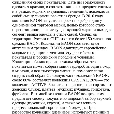
ожиданиям своих покупателей, дать им возможность
одеваться красиво, в соответствии с их предпочтениями
и в рамках модных актуальных тенденций, повлекло за
собой смену фирменного стиля бренда. В 2010 году
компания BAON запустила проект по ребрендингу
одноименной торговой марки, целью которого стало
перепозиционирование существующей марки и выход в
сегмент рынка одежды в стиле casual. Сейчас на
территории России и СНГ открыто более 150 магазинов
одежды BAON. Коллекции BAON соответствуют
актуальным трендам. BAON адаптирует европейские
модные тенденции к менталитету российского
покупателя и российским погодным условиям.
Коллекции сбалансированы таким образом, что
покупатель может собрать мини гардероб за один поход
в магазин, а вся атмосфера магазина помогает легко
создать свой образ. Основную часть коллекций BAON,
около 80%, составляет коллекция CASUAL, 20% — это
коллекция ACTIVE. Значительно расширен ассортимент
женских блузок, платьев, мужских рубашек, трикотажа,
футболок. В зимней коллекции BAON по-прежнему
предлагает своему покупателю широкий выбор верхней
одежды (пуховики, куртки), а также коллекцию
профессиональной горнолыжной одежды. При
разработке коллекций дизайнеры используют принцип