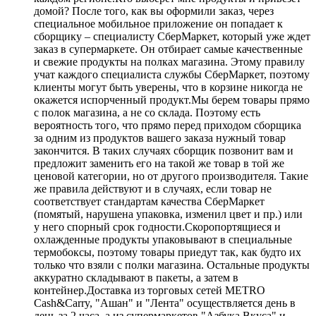
домой? После того, как вы оформили заказ, через
специальное мобильное приложение он попадает к
сборщику – специалисту СберМаркет, который уже ждет
заказ в супермаркете. Он отбирает самые качественные
и свежие продукты на полках магазина. Этому правилу
учат каждого специалиста службы СберМаркет, поэтому
клиенты могут быть уверены, что в корзине никогда не
окажется испорченный продукт.Мы берем товары прямо
с полок магазина, а не со склада. Поэтому есть
вероятность того, что прямо перед приходом сборщика
за одним из продуктов вашего заказа нужный товар
закончится. В таких случаях сборщик позвонит вам и
предложит заменить его на такой же товар в той же
ценовой категории, но от другого производителя. Такие
же правила действуют и в случаях, если товар не
соответствует стандартам качества СберМаркет
(помятый, нарушена упаковка, изменил цвет и пр.) или
у него спорный срок годности.Скоропортящиеся и
охлажденные продукты упаковывают в специальные
термобоксы, поэтому товары приедут так, как будто их
только что взяли с полки магазина. Остальные продукты
аккуратно складывают в пакеты, а затем в
контейнер.Доставка из торговых сетей METRO
Cash&Carry, "Ашан" и "Лента" осуществляется день в
день за 2 часа, а из супермаркетов "Азбука Вкуса" и