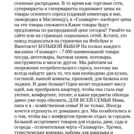
сезонные распродажи. В то время как торговые сети,
супермаркеты и гипермаркеты поднимают цены на
товары сезонного спроса (садовый инвентарь в мае,
сковородки в Масленицу), в «Галамарте» наоборот цены
на эти товары снижаются.Какие товары будут
предложены по распродажной цене сегодня? Узнайте на
сайте или на страницах социальных сетей. Кстати, это
повод подписаться на странички на Фейсбуке и
Вконтакте! БОЛЬШОЙ ВЫБОР На полках каждого
магазина «Галамарт» - 7 000 наименований товара:
посуда, автотовары, бытовая химия, хозтовары,
инструменты и многое другое. Мы работаем на
опережение потребительского спроса, поэтому вы
всегда найдете здесь то, что вам необходимо для кухни,
гостиной, ванной комнаты, прихожей, для балкона или
лоджии. И даже больше! Один визит подскажет массу
идей, как преобразить квартиру, чтобы она стала еще
уютнее, комфортнее, теплее, и какие предметы обихода
давно уже пора обновить. ДЛЯ ВСЕЙ СЕМЬИ Мама,
папа и я - хозяйственная семья! И не только. Иногда
хочется отдохнуть от домашних дел. Мы позаботились и
о том, чтобы вы с комфортом провели отдых за городом.
Большой ассортимент товаров для отдыха, дачи, сада и
огорода - отличительная черта «Галамарта». Удочки,
туристические коврики, наборы для шашлыка и