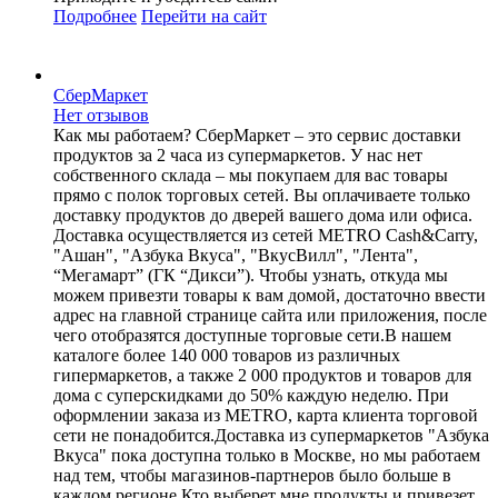
Подробнее
Перейти
на сайт
СберМаркет
Нет отзывов
Как мы работаем? СберМаркет – это cервис доставки
продуктов за 2 часа из супермаркетов. У нас нет
собственного склада – мы покупаем для вас товары
прямо с полок торговых сетей. Вы оплачиваете только
доставку продуктов до дверей вашего дома или офиса.
Доставка осуществляется из сетей METRO Cash&Carry,
"Ашан", "Азбука Вкуса", "ВкусВилл", "Лента",
“Мегамарт” (ГК “Дикси”). Чтобы узнать, откуда мы
можем привезти товары к вам домой, достаточно ввести
адрес на главной странице сайта или приложения, после
чего отобразятся доступные торговые сети.В нашем
каталоге более 140 000 товаров из различных
гипермаркетов, а также 2 000 продуктов и товаров для
дома с суперскидками до 50% каждую неделю. При
оформлении заказа из METRO, карта клиента торговой
сети не понадобится.Доставка из супермаркетов "Азбука
Вкуса" пока доступна только в Москве, но мы работаем
над тем, чтобы магазинов-партнеров было больше в
каждом регионе.Кто выберет мне продукты и привезет