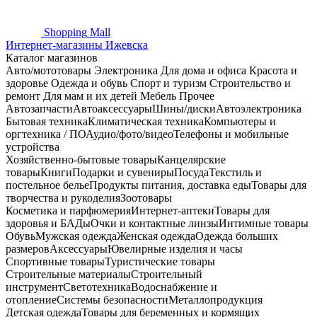
Shopping
Mall
Интернет-магазины Ижевска
Каталог магазинов
Авто/мототовары
Электроника
Для дома и офиса
Красота и
здоровье
Одежда и обувь
Спорт и туризм
Строительство и
ремонт
Для мам и их детей
Мебель
Прочее
Автозапчасти
Автоаксессуары
Шины/диски
Автоэлектроника
Бытовая техника
Климатическая техника
Компьютеры и
оргтехника / ПО
Аудио/фото/видео
Телефоны и мобильные
устройства
Хозяйственно-бытовые товары
Канцелярские
товары
Книги
Подарки и сувениры
Посуда
Текстиль и
постельное белье
Продукты питания, доставка еды
Товары для
творчества и рукоделия
Зоотовары
Косметика и парфюмерия
Интернет-аптеки
Товары для
здоровья и БАДы
Очки и контактные линзы
Интимные товары
Обувь
Мужская одежда
Женская одежда
Одежда больших
размеров
Аксессуары
Ювелирные изделия и часы
Спортивные товары
Туристические товары
Строительные материалы
Строительный
инструмент
Светотехника
Водоснабжение и
отопление
Системы безопасности
Металлопродукция
Детская одежда
Товары для беременных и кормящих