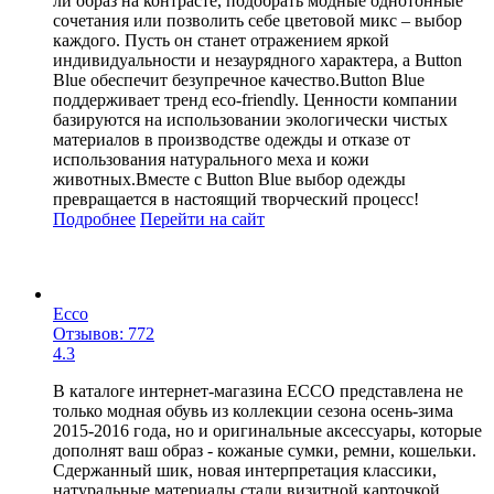
ли образ на контрасте, подобрать модные однотонные
сочетания или позволить себе цветовой микс – выбор
каждого. Пусть он станет отражением яркой
индивидуальности и незаурядного характера, а Button
Blue обеспечит безупречное качество.Button Blue
поддерживает тренд eco-friendly. Ценности компании
базируются на использовании экологически чистых
материалов в производстве одежды и отказе от
использования натурального меха и кожи
животных.Вместе с Button Blue выбор одежды
превращается в настоящий творческий процесс!
Подробнее
Перейти
на сайт
Ecco
Отзывов: 772
4.3
В каталоге интернет-магазина ECCO представлена не
только модная обувь из коллекции сезона осень-зима
2015-2016 года, но и оригинальные аксессуары, которые
дополнят ваш образ - кожаные сумки, ремни, кошельки.
Сдержанный шик, новая интерпретация классики,
натуральные материалы стали визитной карточкой