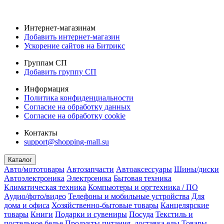
Интернет-магазинам
Добавить интернет-магазин
Ускорение сайтов на Битрикс
Группам СП
Добавить группу СП
Информация
Политика конфиденциальности
Согласие на обработку данных
Согласие на обработку cookie
Контакты
support@shopping-mall.su
Каталог
Авто/мототовары
Автозапчасти
Автоаксессуары
Шины/диски
Автоэлектроника
Электроника
Бытовая техника
Климатическая техника
Компьютеры и оргтехника / ПО
Аудио/фото/видео
Телефоны и мобильные устройства
Для
дома и офиса
Хозяйственно-бытовые товары
Канцелярские
товары
Книги
Подарки и сувениры
Посуда
Текстиль и
постельное белье
Продукты питания, доставка еды
Товары