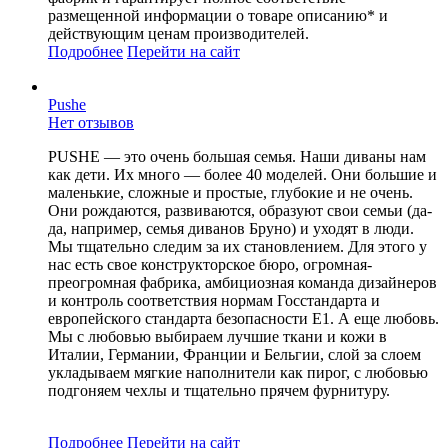
размещенной информации о товаре описанию* и
действующим ценам производителей.
Подробнее
Перейти
на сайт
Pushe
Нет отзывов
PUSHE — это очень большая семья. Наши диваны нам
как дети. Их много — более 40 моделей. Они большие и
маленькие, сложные и простые, глубокие и не очень.
Они рождаются, развиваются, образуют свои семьи (да-
да, например, семья диванов Бруно) и уходят в люди.
Мы тщательно следим за их становлением. Для этого у
нас есть свое конструкторское бюро, огромная-
преогромная фабрика, амбициозная команда дизайнеров
и контроль соответствия нормам Госстандарта и
европейского стандарта безопасности Е1. А еще любовь.
Мы с любовью выбираем лучшие ткани и кожи в
Италии, Германии, Франции и Бельгии, слой за слоем
укладываем мягкие наполнители как пирог, с любовью
подгоняем чехлы и тщательно прячем фурнитуру.
Подробнее
Перейти
на сайт