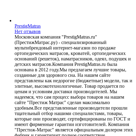
PrestigMatras
Нет отзывов
Московская компания "PrestigMatras.ru"
(ПрестижМатрас.ру) - специализированный
мультибрендовый интернет-магазин по продаже
ортопедических матрасов, кроватей, ортопедических
оснований (решеток), наматрасников, одеял, подушек и
детских матрасов.Компания PrestigMatras.ru была
основана в 2012 году.Мы предлагаем лучшие товары,
созданные для здорового сна. На нашем сайте
представлены как недорогие (бюджетные) модели, так и
элитные, высокотехнологичные. Товар продается по
ценам и условиям доставки производителей. Мы
надеемся, что сам процесс выбора товаров на нашем
сайте "Престиж Матрас" сделан максимально
удобным.Все представленные производители прошли
тщательный отбор нашими специалистами, товары,
которые они производят, сертифицированы по ГОСТ и
имеют фирменные гарантии изготовителей. Компания
"Престиж-Матрас" является официальным дилером этих
фабрик и гарантирует полное соответствие