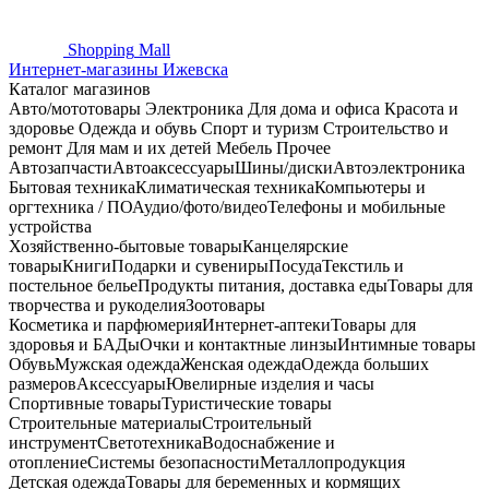
Shopping
Mall
Интернет-магазины Ижевска
Каталог магазинов
Авто/мототовары
Электроника
Для дома и офиса
Красота и
здоровье
Одежда и обувь
Спорт и туризм
Строительство и
ремонт
Для мам и их детей
Мебель
Прочее
Автозапчасти
Автоаксессуары
Шины/диски
Автоэлектроника
Бытовая техника
Климатическая техника
Компьютеры и
оргтехника / ПО
Аудио/фото/видео
Телефоны и мобильные
устройства
Хозяйственно-бытовые товары
Канцелярские
товары
Книги
Подарки и сувениры
Посуда
Текстиль и
постельное белье
Продукты питания, доставка еды
Товары для
творчества и рукоделия
Зоотовары
Косметика и парфюмерия
Интернет-аптеки
Товары для
здоровья и БАДы
Очки и контактные линзы
Интимные товары
Обувь
Мужская одежда
Женская одежда
Одежда больших
размеров
Аксессуары
Ювелирные изделия и часы
Спортивные товары
Туристические товары
Строительные материалы
Строительный
инструмент
Светотехника
Водоснабжение и
отопление
Системы безопасности
Металлопродукция
Детская одежда
Товары для беременных и кормящих