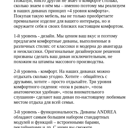
Пожалуй, никто другой не знает о комфорте столько,
сколько знаем о нём мы – именно поэтому мы реализуем
в наших диванах принцип «4 уровня комфорта».
Покупая такую мебель, вы не только приобретаете
премиальное изделие для вашего интерьера, но и
окружаете себя и своих близких настоящим комфортом.
1-й уровень - дизайн. Мы ценим ваш вкус и поэтому
предлагаем комфортные диваны, выполненные в
различных стилях: от классики и модерна до авангарда
и неоклассики. Оригинальные дизайнерские решения
призваны сделать ваш диван исключительным, не
похожим на штампы массового производства.
2-й уровень - комфорт. На наших диванах можно
отдыхать сколько угодно. Хотите – общайтесь с
друзьями, хотите – просто отдыхайте. Три уровня
комфортного сидения: «поза в развал», «поза
анатомически удобная», «поза внимательного
слушания» сделают ваш диван по-настоящему любимым
местом отдыха для всей семьи.
3-й уровень - функциональность. Диваны ANDREA
обладают самым большим набором стандартных
модулей и функций – встроенными барами,
реклайнерами и др. С ними вы сможете