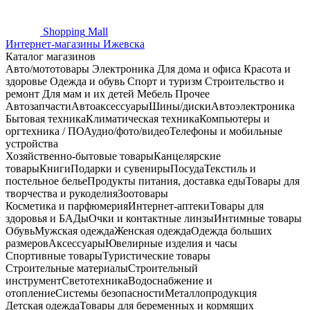
Shopping
Mall
Интернет-магазины Ижевска
Каталог магазинов
Авто/мототовары
Электроника
Для дома и офиса
Красота и
здоровье
Одежда и обувь
Спорт и туризм
Строительство и
ремонт
Для мам и их детей
Мебель
Прочее
Автозапчасти
Автоаксессуары
Шины/диски
Автоэлектроника
Бытовая техника
Климатическая техника
Компьютеры и
оргтехника / ПО
Аудио/фото/видео
Телефоны и мобильные
устройства
Хозяйственно-бытовые товары
Канцелярские
товары
Книги
Подарки и сувениры
Посуда
Текстиль и
постельное белье
Продукты питания, доставка еды
Товары для
творчества и рукоделия
Зоотовары
Косметика и парфюмерия
Интернет-аптеки
Товары для
здоровья и БАДы
Очки и контактные линзы
Интимные товары
Обувь
Мужская одежда
Женская одежда
Одежда больших
размеров
Аксессуары
Ювелирные изделия и часы
Спортивные товары
Туристические товары
Строительные материалы
Строительный
инструмент
Светотехника
Водоснабжение и
отопление
Системы безопасности
Металлопродукция
Детская одежда
Товары для беременных и кормящих