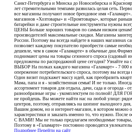
Санкт-Петербурга и Минска до Новосибирска и Красноярс
лет стремительными темпами развилась целая сеть. Перв
все магазины получают новое брендовое имя «Галамарт
магазинов «Хозтовары» и «Промтовары», которые раньше
батарейки и даже строительные инструменты нужны всегд
ЦЕНЫ Больше хороших товаров по самым низким ценам! Ц
производителей максимальные скидки. Магазины заинтере
России. Поэтому вы всегда найдете в наших магазина
позволяет каждому покупателю приобрести самые необход
дешевле, чем в самом «Галамарте» в обычные дни.Фирмен
поднимают цены на товары сезонного спроса (садовый ин
предложены по распродажной цене сегодня? Узнайте на с
ВЫБОР На полках каждого магазина «Галамарт» - 7 000 н
опережение потребительского спроса, поэтому вы всегда 
Один визит подскажет массу идей, как преобразить квар
Мама, папа и я - хозяйственная семья! И не только. Ино
ассортимент товаров для отдыха, дачи, сада и огорода -
разнообразные игры - укомплектуем по полной! ДЛЯ ГО
не пройдешь. Вы можете найти нас на любой улице: рядо
центров, поэтому, отправляясь на шопинг выходного д
Вашим домом, но и интернет-магазин, в котором можно о
характеристики и заказать именно то, что нужно. Посл
С ВАМИ! Мы не только предлагаем необходимые товары, 
Поэтому в «Галамарте» постоянно проводятся увлекател
Подробнее
Перейти
на сайт