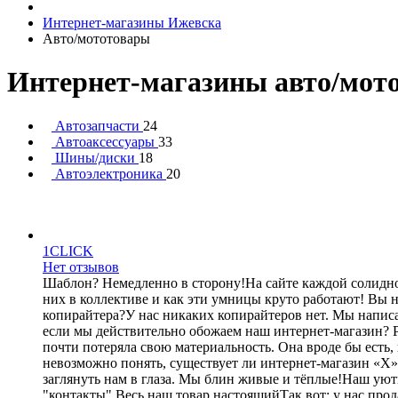
Интернет-магазины Ижевска
Авто/мототовары
Интернет-магазины авто/мот
Автозапчасти
24
Автоаксессуары
33
Шины/диски
18
Автоэлектроника
20
1CLICK
Нет отзывов
Шаблон? Немедленно в сторону!На сайте каждой солидной
них в коллективе и как эти умницы круто работают! Вы 
копирайтера?У нас никаких копирайтеров нет. Мы написал
если мы действительно обожаем наш интернет-магазин? Р
почти потеряла свою материальность. Она вроде бы есть, н
невозможно понять, существует ли интернет-магазин «Х
заглянуть нам в глаза. Мы блин живые и тёплые!Наш уют
"контакты".Весь наш товар настоящийТак вот: у нас прод