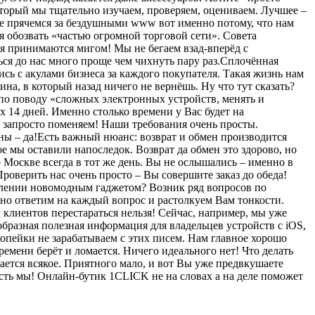
оторый мы тщательно изучаем, проверяем, оцениваем. Лучшее –
 не прячемся за бездушными www вот именно потому, что нам
 обозвать «частью огромной торговой сети». Совета
ия принимаются мигом! Мы не бегаем взад-вперёд с
ься до нас много проще чем чихнуть пару раз.Сплочённая
ись с акулами бизнеса за каждого покупателя. Такая жизнь нам
на, в который назад ничего не вернёшь. Ну что тут сказать?
 по поводу «сложных электронных устройств, менять и
х 14 дней. Именно столько времени у Вас будет на
ы запросто поменяем! Наши требования очень просты.
ены – да!Есть важный нюанс: возврат и обмен производится
 мы оставили напоследок. Возврат да обмен это здорово, но
о Москве всегда в тот же день. Вы не ослышались – именно в
Проверить нас очень просто – Вы совершите заказ до обеда!
авлении новомодным гаджетом? Возник ряд вопросов по
но ответим на каждый вопрос и растолкуем Вам тонкости.
лиентов перестараться нельзя! Сейчас, например, мы уже
разная полезная информация для владельцев устройств с iOS,
опейки не зарабатываем с этих писем. Нам главное хорошо
ремени берёт и ломается. Ничего идеального нет! Что делать
ается всякое. Приятного мало, и вот Вы уже предвкушаете
сть мы! Онлайн-бутик 1CLICK не на словах а на деле поможет