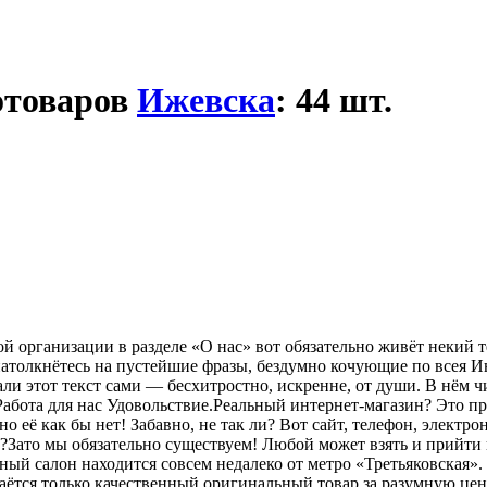
отоваров
Ижевска
: 44 шт.
 организации в разделе «О нас» вот обязательно живёт некий те
натолкнётесь на пустейшие фразы, бездумно кочующие по всея И
и этот текст сами — бесхитростно, искренне, от души. В нём чис
абота для нас Удовольствие.Реальный интернет-магазин? Это пр
о её как бы нет! Забавно, не так ли? Вот сайт, телефон, электрон
»?Зато мы обязательно существуем! Любой может взять и прийти
ный салон находится совсем недалеко от метро «Третьяковская».
аётся только качественный оригинальный товар за разумную цену