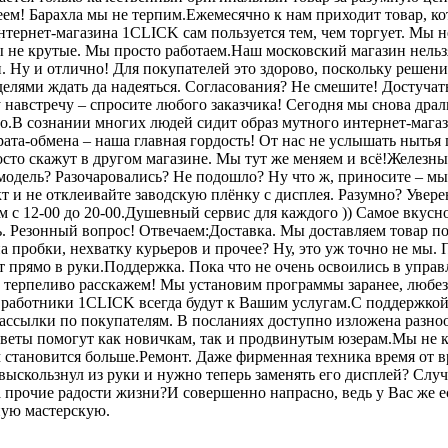
ем! Барахла мы не терпим.Ежемесячно к нам приходит товар, к
интернет-магазина 1CLICK сам пользуется тем, чем торгует. Мы
 не крутые. Мы просто работаем.Наш московский магазин нельзя
и. Ну и отлично! Для покупателей это здорово, поскольку решен
елями ждать да надеяться. Согласования? Не смешите! Достучат
 навстречу – спросите любого заказчика! Сегодня мы снова драл
ло.В сознании многих людей сидит образ мутного интернет-магази
ата-обмена – наша главная гордость! От нас не услышать нытья
росто скажут в другом магазине. Мы тут же меняем и всё!Железны
 модель? Разочаровались? Не подошло? Ну что ж, приносите – м
т и не отклеивайте заводскую плёнку с дисплея. Разумно? Увер
с 12-00 до 20-00.Душевный сервис для каждого )) Самое вкусное
ль. Резонный вопрос! Отвечаем:Доставка. Мы доставляем товар п
на пробки, нехватку курьеров и прочее? Ну, это уж точно не мы. 
т прямо в руки.Поддержка. Пока что не очень освоились в упр
 терпеливо расскажем! Мы установим программы заранее, любез
ботники 1CLICK всегда будут к Вашим услугам.С поддержкой к
сылки по покупателям. В посланиях доступно изложена разнооб
оветы помогут как новичкам, так и продвинутым юзерам.Мы не к
м становится больше.Ремонт. Даже фирменная техника время от в
ыскользнул из руки и нужно теперь заменять его дисплей? Случ
а прочие радости жизни?И совершенно напрасно, ведь у Вас же е
ную мастерскую.