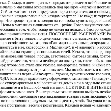
ка. С каждым днем в разных городах открывается всё больше но
оначально магазины открывались под брендом «Магазин постоянн
». Сейчас магазины сети предстают перед покупателями в нов
 были в каждом районе и в каждом квартале. Не каждый торговы
а. Что проще - тратить полдня на то, чтобы купить ведро и шва
ены в магазинах начинаются от 1 рубля. Товар закупается са
сованы в том, чтобы товар не лежал на полках, а быстро наход
х самые привлекательные цены. ПОСТОЯННЫЕ РАСПРОДАЖИ Распр
имые в быту товары по цене ниже, чем в супермаркетах, униве
ная особенность магазинов «Галамарт» - сезонные распродажи. 
вентарь в мае, сковородки в Масленицу), в «Галамарте» наобор
айте или на страницах социальных сетей. Кстати, это повод п
аименований товара: посуда, автотовары, бытовая химия, хозто
найдете здесь то, что вам необходимо для кухни, гостиной, ван
тиру, чтобы она стала еще уютнее, комфортнее, теплее, и каки
гда хочется отдохнуть от домашних дел. Мы позаботились и о том
 отличительная черта «Галамарта». Удочки, туристические коврик
РОДА Благодаря красочному оформлению магазины «Галамарт» л
м с супермаркетами в многоэтажных домах или в отдельно стоя
ня, загляните и в Ваш любимый магазин. ПОКУПКИ В ИНТЕРНЕТ-
формить самовывоз. В интернет-магазине можно выбрать необхо
е оформления самовывоза все заказанные товары гарантирован
но и постоянно придумываем, что сделать, чтобы Вы ушли от н
ьные программы, веселые розыгрыши. Каждый новый «Галамарт» -