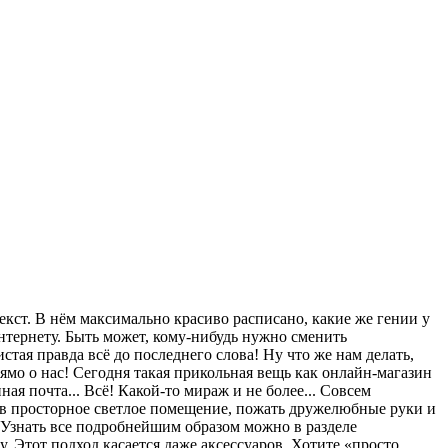
кст. В нём максимально красиво расписано, какие же гении у
нтернету. Быть может, кому-нибудь нужно сменить
тая правда всё до последнего слова! Ну что же нам делать,
ямо о нас! Сегодня такая прикольная вещь как онлайн-магазин
ная почта... Всё! Какой-то мираж и не более... Совсем
 в просторное светлое помещение, пожать дружелюбные руки и
 Узнать все подробнейшим образом можно в разделе
. Этот подход касается даже аксессуаров. Хотите «просто