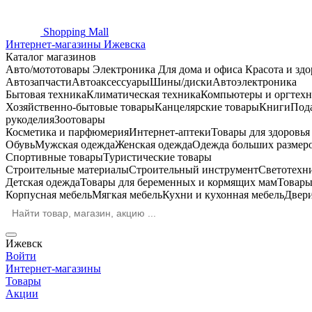
Shopping
Mall
Интернет-магазины Ижевска
Каталог магазинов
Авто/мототовары
Электроника
Для дома и офиса
Красота и здо
Автозапчасти
Автоаксессуары
Шины/диски
Автоэлектроника
Бытовая техника
Климатическая техника
Компьютеры и оргтехн
Хозяйственно-бытовые товары
Канцелярские товары
Книги
Под
рукоделия
Зоотовары
Косметика и парфюмерия
Интернет-аптеки
Товары для здоровь
Обувь
Мужская одежда
Женская одежда
Одежда больших размер
Спортивные товары
Туристические товары
Строительные материалы
Строительный инструмент
Светотехн
Детская одежда
Товары для беременных и кормящих мам
Товары
Корпусная мебель
Мягкая мебель
Кухни и кухонная мебель
Двер
Ижевск
Войти
Интернет-магазины
Товары
Акции