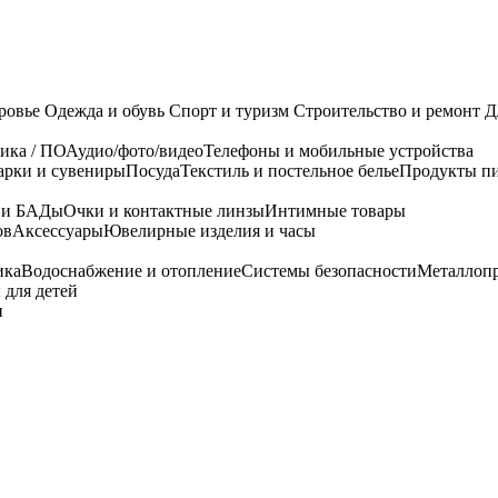
ровье
Одежда и обувь
Спорт и туризм
Строительство и ремонт
Д
ика / ПО
Аудио/фото/видео
Телефоны и мобильные устройства
арки и сувениры
Посуда
Текстиль и постельное белье
Продукты пи
я и БАДы
Очки и контактные линзы
Интимные товары
ов
Аксессуары
Ювелирные изделия и часы
ика
Водоснабжение и отопление
Системы безопасности
Металлоп
 для детей
и