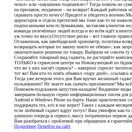
чехол» или «наушники подешевле»? Тогда помочь не суме
на прилавок, неудачное – на возврат! Каждый работник 
скрывать просто нечего! Придите и убедитесь воочию.Мы
директоров и отдела претензий мы тоже как-то не нажил
подписанными кем-то бумажками, заставляя клиентов нед
команда увлечённых людей всегда и во всём идёт клиенту
уж точно по вкусу.Отсутствие риска – вот главное прави
Отлаженная, как швейцарский хронометр, политика возвр
возвращать которые по закону никто не обязан», как зап
окончательное решение по товару. Выбрали не совсем ту
Сохраняйте товарный вид гаджета, не растеряйте комплек
ТОЛЬКО в сервисном центре на Новокузнецкой по будням 
что же у них насчёт сервиса? – наверное спросит читате
тот же! Вам кто-то опять объявил «пару дней», ссылаясь 
Тогда уже вечером этого дня Вам вручат желанный гадже
пользованию? Не знаете как скачать приложения? Мы всё
Поможем-подскажем-запустим-наладим! Видавшие виды ра
завершаем большую серию информационных писем для рас
Android и Windows Phone на борту. Наши практические с
поддержать тех, кто в нас верит! Таких с каждым месяце
если любимый гаджет вдруг потух? Ваш умнофон как-то в
длинную очередь в сервисе, массу потраченных нервов д
Вам разобраться с проблемой при обращении в гарантий
Подробнее
Перейти
на сайт