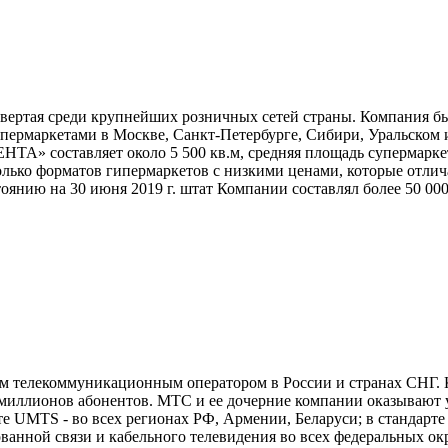
вертая среди крупнейших розничных сетей страны. Компания был
супермаркетами в Москве, Санкт-Петербурге, Сибири, Уральском
ЕНТА» составляет около 5 500 кв.м, средняя площадь супермарке
лько форматов гипермаркетов с низкими ценами, которые отлич
янию на 30 июня 2019 г. штат Компании составлял более 50 000
телекоммуникационным оператором в России и странах СНГ. Ко
 миллионов абонентов. МТС и ее дочерние компании оказывают у
е UMTS - во всех регионах РФ, Армении, Беларуси; в стандарте
анной связи и кабельного телевидения во всех федеральных окр