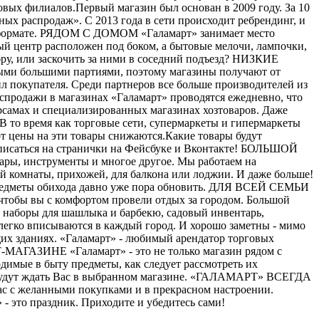
вых филиалов.Первый магазин был основан в 2009 году. За 10
ых распродаж». С 2013 года в сети происходит ребрендинг, и
ом формате. РЯДОМ С ДОМОМ «Галамарт» занимает место
й центр расположен под боком, а бытовые мелочи, лампочки,
бру, или заскочить за ними в соседний подъезд? НИЗКИЕ
мыми большими партиями, поэтому магазины получают от
ил покупателя. Среди партнеров все больше производителей из
одажи в магазинах «Галамарт» проводятся ежедневно, что
рсамах и специализированных магазинах хозтоваров. Даже
В то время как торговые сети, супермаркеты и гипермаркеты
от цены на эти товары снижаются.Какие товары будут
одписаться на странички на Фейсбуке и Вконтакте! БОЛЬШОЙ
вары, инструменты и многое другое. Мы работаем на
ной комнаты, прихожей, для балкона или лоджии. И даже больше!
е предметы обихода давно уже пора обновить. ДЛЯ ВСЕЙ СЕМЬИ
, чтобы вы с комфортом провели отдых за городом. Большой
и, наборы для шашлыка и барбекю, садовый инвентарь,
егко вписываются в каждый город. И хорошо заметны - мимо
щих зданиях. «Галамарт» - любимый арендатор торговых
МАГАЗИНЕ «Галамарт» - это не только магазин рядом с
димые в быту предметы, как следует рассмотреть их
но будут ждать Вас в выбранном магазине. «ГАЛАМАРТ» ВСЕГДА
ас с желанными покупками и в прекрасном настроении.
 это праздник. Приходите и убедитесь сами!