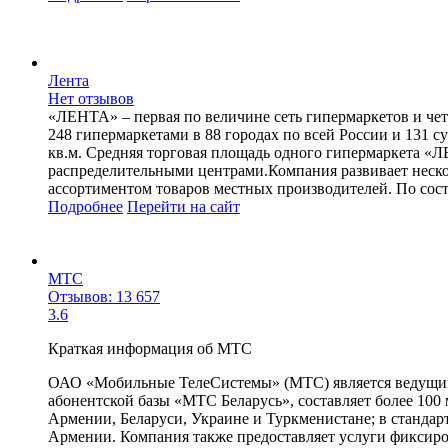
Лента
Нет отзывов
«ЛЕНТА» – первая по величине сеть гипермаркетов и чет
248 гипермаркетами в 88 городах по всей России и 131 
кв.м. Средняя торговая площадь одного гипермаркета «Л
распределительными центрами.Компания развивает неско
ассортиментом товаров местных производителей. По состо
Подробнее
Перейти
на сайт
МТС
Отзывов: 13 657
3.6
Краткая информация об МТС
ОАО «Мобильные ТелеСистемы» (МТС) является ведущим 
абонентской базы «МТС Беларусь», составляет более 100
Армении, Беларуси, Украине и Туркменистане; в стандарт
Армении. Компания также предоставляет услуги фиксиров