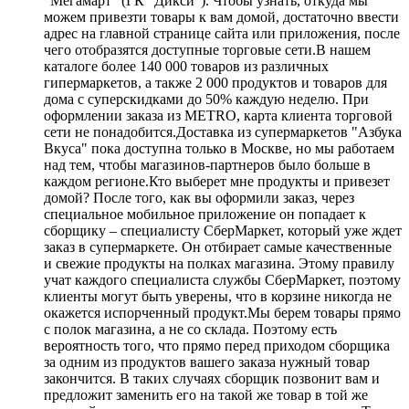
“Мегамарт” (ГК “Дикси”). Чтобы узнать, откуда мы
можем привезти товары к вам домой, достаточно ввести
адрес на главной странице сайта или приложения, после
чего отобразятся доступные торговые сети.В нашем
каталоге более 140 000 товаров из различных
гипермаркетов, а также 2 000 продуктов и товаров для
дома с суперскидками до 50% каждую неделю. При
оформлении заказа из METRO, карта клиента торговой
сети не понадобится.Доставка из супермаркетов "Азбука
Вкуса" пока доступна только в Москве, но мы работаем
над тем, чтобы магазинов-партнеров было больше в
каждом регионе.Кто выберет мне продукты и привезет
домой? После того, как вы оформили заказ, через
специальное мобильное приложение он попадает к
сборщику – специалисту СберМаркет, который уже ждет
заказ в супермаркете. Он отбирает самые качественные
и свежие продукты на полках магазина. Этому правилу
учат каждого специалиста службы СберМаркет, поэтому
клиенты могут быть уверены, что в корзине никогда не
окажется испорченный продукт.Мы берем товары прямо
с полок магазина, а не со склада. Поэтому есть
вероятность того, что прямо перед приходом сборщика
за одним из продуктов вашего заказа нужный товар
закончится. В таких случаях сборщик позвонит вам и
предложит заменить его на такой же товар в той же