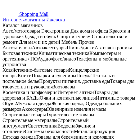
Shopping
Mall
Интернет-магазины Ижевска
Каталог магазинов
Авто/мототовары
Электроника
Для дома и офиса
Красота и
здоровье
Одежда и обувь
Спорт и туризм
Строительство и
ремонт
Для мам и их детей
Мебель
Прочее
Автозапчасти
Автоаксессуары
Шины/диски
Автоэлектроника
Бытовая техника
Климатическая техника
Компьютеры и
оргтехника / ПО
Аудио/фото/видео
Телефоны и мобильные
устройства
Хозяйственно-бытовые товары
Канцелярские
товары
Книги
Подарки и сувениры
Посуда
Текстиль и
постельное белье
Продукты питания, доставка еды
Товары для
творчества и рукоделия
Зоотовары
Косметика и парфюмерия
Интернет-аптеки
Товары для
здоровья и БАДы
Очки и контактные линзы
Интимные товары
Обувь
Мужская одежда
Женская одежда
Одежда больших
размеров
Аксессуары
Ювелирные изделия и часы
Спортивные товары
Туристические товары
Строительные материалы
Строительный
инструмент
Светотехника
Водоснабжение и
отопление
Системы безопасности
Металлопродукция
Детская одежда
Товары для беременных и кормящих