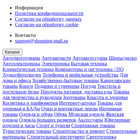
Информация
Политика конфиденциальности
Согласие на обработку данных
Согласие на обработку cookie
Контакты
support@shopping-mall.su
Каталог
Авто/мототовары
Автозапчасти
Автоаксессуары
Шины/диски
Автоэлектроника
Электроника
Бытовая техника
Климатическая техника
Компьютеры и оргтехника / ПО
Аудио/фото/видео
Телефоны и мобильные устройства
Для
дома и офиса
Хозяйственно-бытовые товары
Канцелярские
товары
Книги
Подарки и сувениры
Посуда
Текстиль и
постельное белье
Продукты питания, доставка еды
Товары
для творчества и рукоделия
Зоотовары
Красота и здоровье
Косметика и парфюмерия
Интернет-аптеки
Товары для
здоровья и БАДы
Очки и контактные линзы
Интимные
товары
Одежда и обувь
Обувь
Мужская одежда
Женская
одежда
Одежда больших размеров
Аксессуары
Ювелирные
изделия и часы
Спорт и туризм
Спортивные товары
Туристические товары
Строительство и ремонт
Строительные
материалы
Строительный инструмент
Светотехника