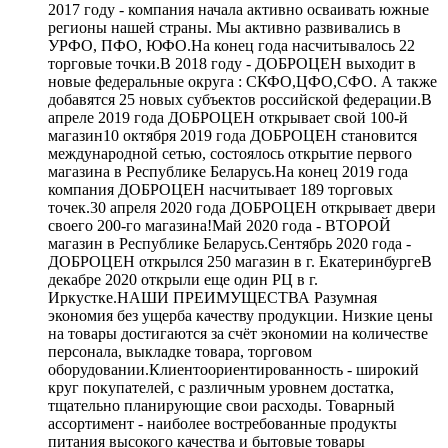
2017 году - компания начала активно осваивать южные
регионы нашей страны. Мы активно развивались в
УРФО, ПФО, ЮФО.На конец года насчитывалось 22
торговые точки.В 2018 году - ДОБРОЦЕН выходит в
новые федеральные округа : СКФО,ЦФО,СФО. А также
добавятся 25 новых субъектов российской федерации.В
апреле 2019 года ДОБРОЦЕН открывает свой 100-й
магазин10 октября 2019 года ДОБРОЦЕН становится
международной сетью, состоялось открытие первого
магазина в Республике Беларусь.На конец 2019 года
компания ДОБРОЦЕН насчитывает 189 торговых
точек.30 апреля 2020 года ДОБРОЦЕН открывает двери
своего 200-го магазина!Май 2020 года - ВТОРОЙ
магазин в Республике Беларусь.Сентябрь 2020 года -
ДОБРОЦЕН открылся 250 магазин в г. ЕкатеринбургеВ
декабре 2020 открыли еще один РЦ в г.
Иркустке.НАШИ ПРЕИМУЩЕСТВА Разумная
экономия без ущерба качеству продукции. Низкие цены
на товары достигаются за счёт экономии на количестве
персонала, выкладке товара, торговом
оборудовании.Клиентоориентированность - широкий
круг покупателей, с различным уровнем достатка,
тщательно планирующие свои расходы. Товарный
ассортимент - наиболее востребованные продукты
питания высокого качества и бытовые товары