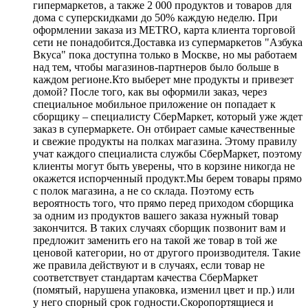
гипермаркетов, а также 2 000 продуктов и товаров для
дома с суперскидками до 50% каждую неделю. При
оформлении заказа из METRO, карта клиента торговой
сети не понадобится.Доставка из супермаркетов "Азбука
Вкуса" пока доступна только в Москве, но мы работаем
над тем, чтобы магазинов-партнеров было больше в
каждом регионе.Кто выберет мне продукты и привезет
домой? После того, как вы оформили заказ, через
специальное мобильное приложение он попадает к
сборщику – специалисту СберМаркет, который уже ждет
заказ в супермаркете. Он отбирает самые качественные
и свежие продукты на полках магазина. Этому правилу
учат каждого специалиста службы СберМаркет, поэтому
клиенты могут быть уверены, что в корзине никогда не
окажется испорченный продукт.Мы берем товары прямо
с полок магазина, а не со склада. Поэтому есть
вероятность того, что прямо перед приходом сборщика
за одним из продуктов вашего заказа нужный товар
закончится. В таких случаях сборщик позвонит вам и
предложит заменить его на такой же товар в той же
ценовой категории, но от другого производителя. Такие
же правила действуют и в случаях, если товар не
соответствует стандартам качества СберМаркет
(помятый, нарушена упаковка, изменил цвет и пр.) или
у него спорный срок годности.Скоропортящиеся и