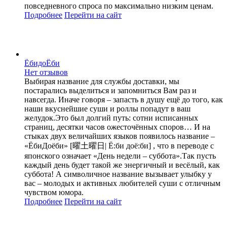
повседневного спроса по максимально низким ценам.
Подробнее
Перейти
на сайт
ЁбидоЁби
Нет отзывов
Выбирая название для службы доставки, мы
постарались выделиться и запомниться Вам раз и
навсегда. Иначе говоря – запасть в душу ещё до того, как
наши вкуснейшие суши и роллы попадут в ваш
желудок.Это был долгий путь: сотни исписанных
страниц, десятки часов ожесточённых споров… И на
стыках двух величайших языков появилось название –
«ЁбиДоёби» [曜土曜日| Ё:би доё:би] , что в переводе с
японского означает «День недели – суббота».Так пусть
каждый день будет такой же энергичный и весёлый, как
суббота! А символичное название вызывает улыбку у
вас – молодых и активных любителей суши с отличным
чувством юмора.
Подробнее
Перейти
на сайт