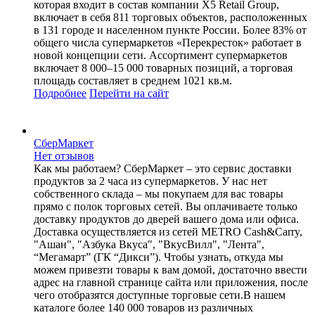
которая входит в состав компании X5 Retail Group,
включает в себя 811 торговых объектов, расположенных
в 131 городе и населенном пункте России. Более 83% от
общего числа супермаркетов «Перекресток» работает в
новой концепции сети. Ассортимент супермаркетов
включает 8 000–15 000 товарных позиций, а торговая
площадь составляет в среднем 1021 кв.м.
Подробнее
Перейти
на сайт
СберМаркет
Нет отзывов
Как мы работаем? СберМаркет – это cервис доставки
продуктов за 2 часа из супермаркетов. У нас нет
собственного склада – мы покупаем для вас товары
прямо с полок торговых сетей. Вы оплачиваете только
доставку продуктов до дверей вашего дома или офиса.
Доставка осуществляется из сетей METRO Cash&Carry,
"Ашан", "Азбука Вкуса", "ВкусВилл", "Лента",
“Мегамарт” (ГК “Дикси”). Чтобы узнать, откуда мы
можем привезти товары к вам домой, достаточно ввести
адрес на главной странице сайта или приложения, после
чего отобразятся доступные торговые сети.В нашем
каталоге более 140 000 товаров из различных