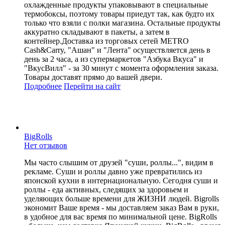
охлажденные продукты упаковывают в специальные
термобоксы, поэтому товары приедут так, как будто их
только что взяли с полки магазина. Остальные продукты
аккуратно складывают в пакеты, а затем в
контейнер.Доставка из торговых сетей METRO
Cash&Carry, "Ашан" и "Лента" осуществляется день в
день за 2 часа, а из супермаркетов "Азбука Вкуса" и
"ВкусВилл" - за 30 минут с момента оформления заказа.
Товары доставят прямо до вашей двери.
Подробнее
Перейти
на сайт
BigRolls
Нет отзывов
Мы часто слышим от друзей "суши, роллы...", видим в
рекламе. Суши и роллы давно уже превратились из
японской кухни в интернациональную. Сегодня суши и
роллы - еда активных, следящих за здоровьем и
уделяющих больше времени для ЖИЗНИ людей. Bigrolls
экономит Ваше время - мы доставляем заказ Вам в руки,
в удобное для вас время по минимальной цене. BigRolls