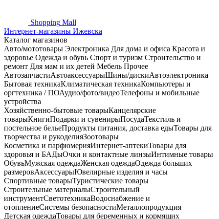
Shopping
Mall
Интернет-магазины Ижевска
Каталог магазинов
Авто/мототовары
Электроника
Для дома и офиса
Красота и
здоровье
Одежда и обувь
Спорт и туризм
Строительство и
ремонт
Для мам и их детей
Мебель
Прочее
Автозапчасти
Автоаксессуары
Шины/диски
Автоэлектроника
Бытовая техника
Климатическая техника
Компьютеры и
оргтехника / ПО
Аудио/фото/видео
Телефоны и мобильные
устройства
Хозяйственно-бытовые товары
Канцелярские
товары
Книги
Подарки и сувениры
Посуда
Текстиль и
постельное белье
Продукты питания, доставка еды
Товары для
творчества и рукоделия
Зоотовары
Косметика и парфюмерия
Интернет-аптеки
Товары для
здоровья и БАДы
Очки и контактные линзы
Интимные товары
Обувь
Мужская одежда
Женская одежда
Одежда больших
размеров
Аксессуары
Ювелирные изделия и часы
Спортивные товары
Туристические товары
Строительные материалы
Строительный
инструмент
Светотехника
Водоснабжение и
отопление
Системы безопасности
Металлопродукция
Детская одежда
Товары для беременных и кормящих