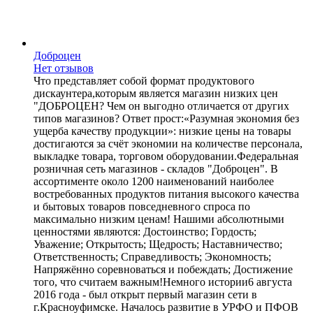
Доброцен
Нет отзывов
Что представляет собой формат продуктового
дискаунтера,которым является магазин низких цен
"ДОБРОЦЕН? Чем он выгодно отличается от других
типов магазинов? Ответ прост:«Разумная экономия без
ущерба качеству продукции»: низкие цены на товары
достигаются за счёт экономии на количестве персонала,
выкладке товара, торговом оборудовании.Федеральная
розничная сеть магазинов - складов "Доброцен". В
ассортименте около 1200 наименований наиболее
востребованных продуктов питания высокого качества
и бытовых товаров повседневного спроса по
максимально низким ценам! Нашими абсолютными
ценностями являются: Достоинство; Гордость;
Уважение; Открытость; Щедрость; Наставничество;
Ответственность; Справедливость; Экономность;
Напряжённо соревноваться и побеждать; Достижение
того, что считаем важным!Немного истории6 августа
2016 года - был открыт первый магазин сети в
г.Красноуфимске. Началось развитие в УРФО и ПФОВ