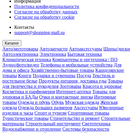
Информация
Политика конфиденциальности
Согласие на обработку данных
Согласие на обработку cookie
Контакты
support@shopping-mall.su
Каталог
Авто/мототовары
Автозапчасти
Автоаксессуары
Шины/диски
Автоэлектроника
Электроника
Бытовая техника
Климатическая техника
Компьютеры и оргтехника / ПО
Аудио/фото/видео
Телефоны и мобильные устройства
Для
дома и офиса
Хозяйственно-бытовые товары
Канцелярские
товары
Книги
Подарки и сувениры
Посуда
Текстиль и
постельное белье
Продукты питания, доставка еды
Товары
для творчества и рукоделия
Зоотовары
Красота и здоровье
Косметика и парфюмерия
Интернет-аптеки
Товары для
здоровья и БАДы
Очки и контактные линзы
Интимные
товары
Одежда и обувь
Обувь
Мужская одежда
Женская
одежда
Одежда больших размеров
Аксессуары
Ювелирные
изделия и часы
Спорт и туризм
Спортивные товары
Туристические товары
Строительство и ремонт
Строительные
материалы
Строительный инструмент
Светотехника
Водоснабжение и отопление
Системы безопасности