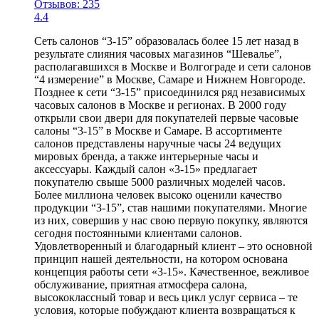
Отзывов: 235
4.4
Сеть салонов “3-15” образовалась более 15 лет назад в
результате слияния часовых магазинов “Шевалье”,
располагавшихся в Москве и Волгограде и сети салонов
“4 измерение” в Москве, Самаре и Нижнем Новгороде.
Позднее к сети “3-15” присоединился ряд независимых
часовых салонов в Москве и регионах. В 2000 году
открыли свои двери для покупателей первые часовые
салоны “3-15” в Москве и Самаре. В ассортименте
салонов представлены наручные часы 24 ведущих
мировых бренда, а также интерьерные часы и
аксессуары. Каждый салон «3-15» предлагает
покупателю свыше 5000 различных моделей часов.
Более миллиона человек высоко оценили качество
продукции “3-15”, став нашими покупателями. Многие
из них, совершив у нас свою первую покупку, являются
сегодня постоянными клиентами салонов.
Удовлетворенный и благодарный клиент – это основной
принцип нашей деятельности, на котором основана
концепция работы сети «3-15». Качественное, вежливое
обслуживание, приятная атмосфера салона,
высококлассный товар и весь цикл услуг сервиса – те
условия, которые побуждают клиента возвращаться к