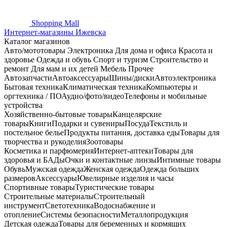
Shopping
Mall
Интернет-магазины Ижевска
Каталог магазинов
Авто/мототовары
Электроника
Для дома и офиса
Красота и
здоровье
Одежда и обувь
Спорт и туризм
Строительство и
ремонт
Для мам и их детей
Мебель
Прочее
Автозапчасти
Автоаксессуары
Шины/диски
Автоэлектроника
Бытовая техника
Климатическая техника
Компьютеры и
оргтехника / ПО
Аудио/фото/видео
Телефоны и мобильные
устройства
Хозяйственно-бытовые товары
Канцелярские
товары
Книги
Подарки и сувениры
Посуда
Текстиль и
постельное белье
Продукты питания, доставка еды
Товары для
творчества и рукоделия
Зоотовары
Косметика и парфюмерия
Интернет-аптеки
Товары для
здоровья и БАДы
Очки и контактные линзы
Интимные товары
Обувь
Мужская одежда
Женская одежда
Одежда больших
размеров
Аксессуары
Ювелирные изделия и часы
Спортивные товары
Туристические товары
Строительные материалы
Строительный
инструмент
Светотехника
Водоснабжение и
отопление
Системы безопасности
Металлопродукция
Детская одежда
Товары для беременных и кормящих