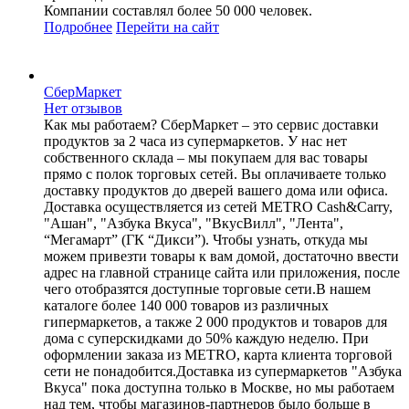
Компании составлял более 50 000 человек.
Подробнее
Перейти
на сайт
СберМаркет
Нет отзывов
Как мы работаем? СберМаркет – это cервис доставки
продуктов за 2 часа из супермаркетов. У нас нет
собственного склада – мы покупаем для вас товары
прямо с полок торговых сетей. Вы оплачиваете только
доставку продуктов до дверей вашего дома или офиса.
Доставка осуществляется из сетей METRO Cash&Carry,
"Ашан", "Азбука Вкуса", "ВкусВилл", "Лента",
“Мегамарт” (ГК “Дикси”). Чтобы узнать, откуда мы
можем привезти товары к вам домой, достаточно ввести
адрес на главной странице сайта или приложения, после
чего отобразятся доступные торговые сети.В нашем
каталоге более 140 000 товаров из различных
гипермаркетов, а также 2 000 продуктов и товаров для
дома с суперскидками до 50% каждую неделю. При
оформлении заказа из METRO, карта клиента торговой
сети не понадобится.Доставка из супермаркетов "Азбука
Вкуса" пока доступна только в Москве, но мы работаем
над тем, чтобы магазинов-партнеров было больше в