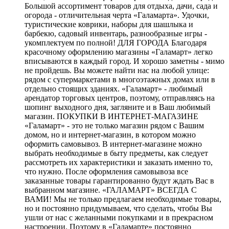
Большой ассортимент товаров для отдыха, дачи, сада и
огорода - отличительная черта «Галамарта». Удочки,
туристические коврики, наборы для шашлыка и
барбекю, садовый инвентарь, разнообразные игры -
укомплектуем по полной! ДЛЯ ГОРОДА Благодаря
красочному оформлению магазины «Галамарт» легко
вписываются в каждый город. И хорошо заметны - мимо
не пройдешь. Вы можете найти нас на любой улице:
рядом с супермаркетами в многоэтажных домах или в
отдельно стоящих зданиях. «Галамарт» - любимый
арендатор торговых центров, поэтому, отправляясь на
шопинг выходного дня, загляните и в Ваш любимый
магазин. ПОКУПКИ В ИНТЕРНЕТ-МАГАЗИНЕ
«Галамарт» - это не только магазин рядом с Вашим
домом, но и интернет-магазин, в котором можно
оформить самовывоз. В интернет-магазине можно
выбрать необходимые в быту предметы, как следует
рассмотреть их характеристики и заказать именно то,
что нужно. После оформления самовывоза все
заказанные товары гарантированно будут ждать Вас в
выбранном магазине. «ГАЛАМАРТ» ВСЕГДА С
ВАМИ! Мы не только предлагаем необходимые товары,
но и постоянно придумываем, что сделать, чтобы Вы
ушли от нас с желанными покупками и в прекрасном
настроении. Поэтому в «Галамарте» постоянно