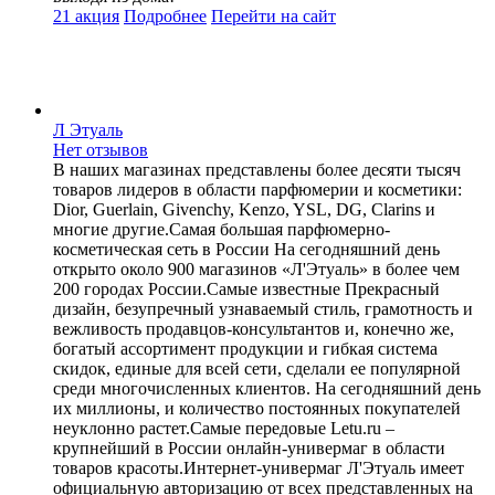
21 акция
Подробнее
Перейти
на сайт
Л Этуаль
Нет отзывов
В наших магазинах представлены более десяти тысяч
товаров лидеров в области парфюмерии и косметики:
Dior, Guerlain, Givenchy, Kenzo, YSL, DG, Clarins и
многие другие.Самая большая парфюмерно-
косметическая сеть в России На сегодняшний день
открыто около 900 магазинов «Л'Этуаль» в более чем
200 городах России.Самые известные Прекрасный
дизайн, безупречный узнаваемый стиль, грамотность и
вежливость продавцов-консультантов и, конечно же,
богатый ассортимент продукции и гибкая система
скидок, единые для всей сети, сделали ее популярной
среди многочисленных клиентов. На сегодняшний день
их миллионы, и количество постоянных покупателей
неуклонно растет.Самые передовые Letu.ru –
крупнейший в России онлайн-универмаг в области
товаров красоты.Интернет-универмаг Л'Этуаль имеет
официальную авторизацию от всех представленных на