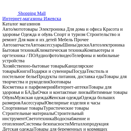
Shopping
Mall
Интернет-магазины Ижевска
Каталог магазинов
Авто/мототовары
Электроника
Для дома и офиса
Красота и
здоровье
Одежда и обувь
Спорт и туризм
Строительство и
ремонт
Для мам и их детей
Мебель
Прочее
Автозапчасти
Автоаксессуары
Шины/диски
Автоэлектроника
Бытовая техника
Климатическая техника
Компьютеры и
оргтехника / ПО
Аудио/фото/видео
Телефоны и мобильные
устройства
Хозяйственно-бытовые товары
Канцелярские
товары
Книги
Подарки и сувениры
Посуда
Текстиль и
постельное белье
Продукты питания, доставка еды
Товары для
творчества и рукоделия
Зоотовары
Косметика и парфюмерия
Интернет-аптеки
Товары для
здоровья и БАДы
Очки и контактные линзы
Интимные товары
Обувь
Мужская одежда
Женская одежда
Одежда больших
размеров
Аксессуары
Ювелирные изделия и часы
Спортивные товары
Туристические товары
Строительные материалы
Строительный
инструмент
Светотехника
Водоснабжение и
отопление
Системы безопасности
Металлопродукция
Детская одежда
Товары для беременных и кормящих