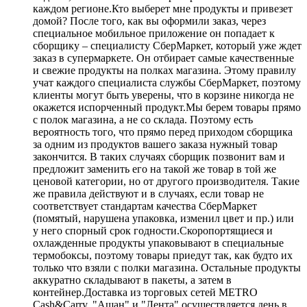
каждом регионе.Кто выберет мне продукты и привезет
домой? После того, как вы оформили заказ, через
специальное мобильное приложение он попадает к
сборщику – специалисту СберМаркет, который уже ждет
заказ в супермаркете. Он отбирает самые качественные
и свежие продукты на полках магазина. Этому правилу
учат каждого специалиста службы СберМаркет, поэтому
клиенты могут быть уверены, что в корзине никогда не
окажется испорченный продукт.Мы берем товары прямо
с полок магазина, а не со склада. Поэтому есть
вероятность того, что прямо перед приходом сборщика
за одним из продуктов вашего заказа нужный товар
закончится. В таких случаях сборщик позвонит вам и
предложит заменить его на такой же товар в той же
ценовой категории, но от другого производителя. Такие
же правила действуют и в случаях, если товар не
соответствует стандартам качества СберМаркет
(помятый, нарушена упаковка, изменил цвет и пр.) или
у него спорный срок годности.Скоропортящиеся и
охлажденные продукты упаковывают в специальные
термобоксы, поэтому товары приедут так, как будто их
только что взяли с полки магазина. Остальные продукты
аккуратно складывают в пакеты, а затем в
контейнер.Доставка из торговых сетей METRO
Cash&Carry, "Ашан" и "Лента" осуществляется день в