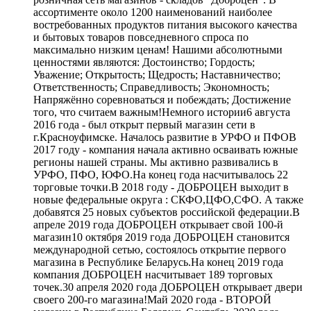
ассортименте около 1200 наименований наиболее
востребованных продуктов питания высокого качества
и бытовых товаров повседневного спроса по
максимально низким ценам! Нашими абсолютными
ценностями являются: Достоинство; Гордость;
Уважение; Открытость; Щедрость; Наставничество;
Ответственность; Справедливость; Экономность;
Напряжённо соревноваться и побеждать; Достижение
того, что считаем важным!Немного истории6 августа
2016 года - был открыт первый магазин сети в
г.Красноуфимске. Началось развитие в УРФО и ПФОВ
2017 году - компания начала активно осваивать южные
регионы нашей страны. Мы активно развивались в
УРФО, ПФО, ЮФО.На конец года насчитывалось 22
торговые точки.В 2018 году - ДОБРОЦЕН выходит в
новые федеральные округа : СКФО,ЦФО,СФО. А также
добавятся 25 новых субъектов российской федерации.В
апреле 2019 года ДОБРОЦЕН открывает свой 100-й
магазин10 октября 2019 года ДОБРОЦЕН становится
международной сетью, состоялось открытие первого
магазина в Республике Беларусь.На конец 2019 года
компания ДОБРОЦЕН насчитывает 189 торговых
точек.30 апреля 2020 года ДОБРОЦЕН открывает двери
своего 200-го магазина!Май 2020 года - ВТОРОЙ