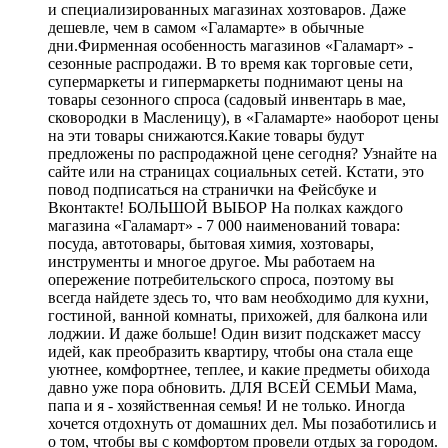
и специализированных магазинах хозтоваров. Даже
дешевле, чем в самом «Галамарте» в обычные
дни.Фирменная особенность магазинов «Галамарт» -
сезонные распродажи. В то время как торговые сети,
супермаркеты и гипермаркеты поднимают цены на
товары сезонного спроса (садовый инвентарь в мае,
сковородки в Масленицу), в «Галамарте» наоборот цены
на эти товары снижаются.Какие товары будут
предложены по распродажной цене сегодня? Узнайте на
сайте или на страницах социальных сетей. Кстати, это
повод подписаться на странички на Фейсбуке и
Вконтакте! БОЛЬШОЙ ВЫБОР На полках каждого
магазина «Галамарт» - 7 000 наименований товара:
посуда, автотовары, бытовая химия, хозтовары,
инструменты и многое другое. Мы работаем на
опережение потребительского спроса, поэтому вы
всегда найдете здесь то, что вам необходимо для кухни,
гостиной, ванной комнаты, прихожей, для балкона или
лоджии. И даже больше! Один визит подскажет массу
идей, как преобразить квартиру, чтобы она стала еще
уютнее, комфортнее, теплее, и какие предметы обихода
давно уже пора обновить. ДЛЯ ВСЕЙ СЕМЬИ Мама,
папа и я - хозяйственная семья! И не только. Иногда
хочется отдохнуть от домашних дел. Мы позаботились и
о том, чтобы вы с комфортом провели отдых за городом.